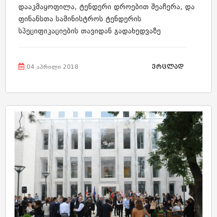
დააკმაყოფილა, ტენდერი დროებით შეაჩერა, და
ფინანსთა სამინისტროს ტენდერის
სპეციფიკაციების თავიდან გადახედვაზე
მიუთითა.იხილეთ ტენდერზე ინფორმაცია
შესყიდვების სააგენტოს ვებ-გვერდზე:
ვრცლად
procurement.gov.ge, საძიებო სისტემაში ჩაწერეთ
04 აპრილი 2018
განცხადების
ნომერი: SPA180003046.სახელმწიფო
შესყიდვების სააგენტ...